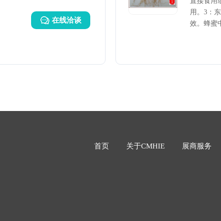
直接食用
用。3：
在线洽谈
效。蜂蜜
铁、锰、
防病
首页
关于CMHIE
展商服务