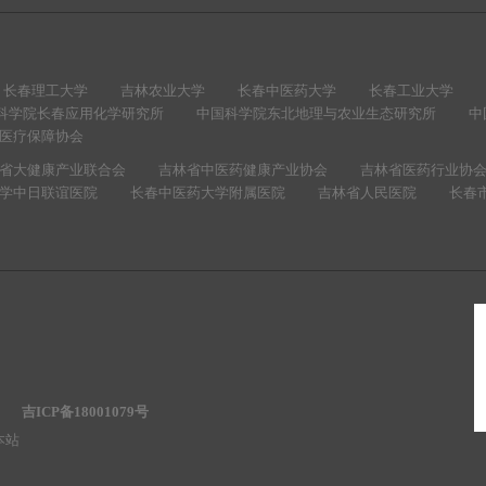
长春理工大学
吉林农业大学
长春中医药大学
长春工业大学
科学院长春应用化学研究所
中国科学院东北地理与农业生态研究所
中
医疗保障协会
省大健康产业联合会
吉林省中医药健康产业协会
吉林省医药行业协
学中日联谊医院
长春中医药大学附属医院
吉林省人民医院
长春
员会
吉ICP备18001079号
访问本站