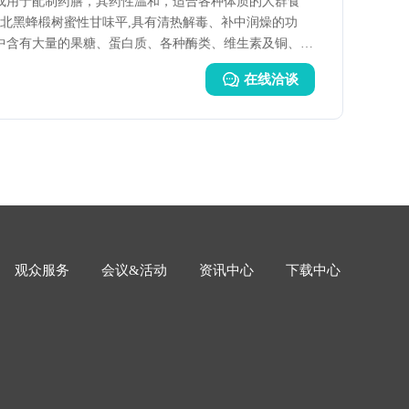
或用于配制药膳，其药性温和，适合各种体质的人群食
东北黑蜂椴树蜜性甘味平,具有清热解毒、补中润燥的功
中含有大量的果糖、蛋白质、各种酶类、维生素及铜、
镍等多种微量元素。因此,常食蜂蜜不但可以保健,还可以
在线洽谈
观众服务
会议&活动
资讯中心
下载中心