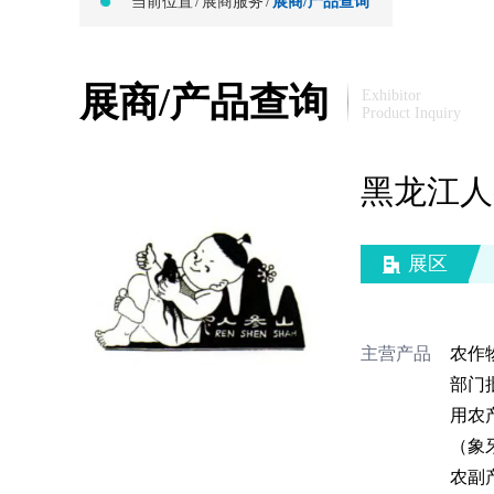
当前位置
/
展商服务
/
展商/产品查询
展商/产品查询
Exhibitor
Product Inquiry
黑龙江人
展区
主营产品
农作
部门
用农
（象
农副